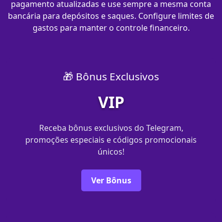
pagamento atualizadas e use sempre a mesma conta
bancária para depósitos e saques. Configure limites de
gastos para manter o controle financeiro.
🎁 Bônus Exclusivos
VIP
Receba bônus exclusivos do Telegram,
promoções especiais e códigos promocionais
únicos!
Ver Bônus