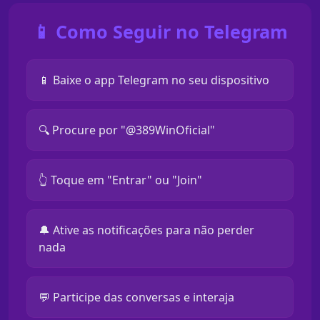
📱 Como Seguir no Telegram
📱 Baixe o app Telegram no seu dispositivo
🔍 Procure por "@389WinOficial"
👆 Toque em "Entrar" ou "Join"
🔔 Ative as notificações para não perder
nada
💬 Participe das conversas e interaja