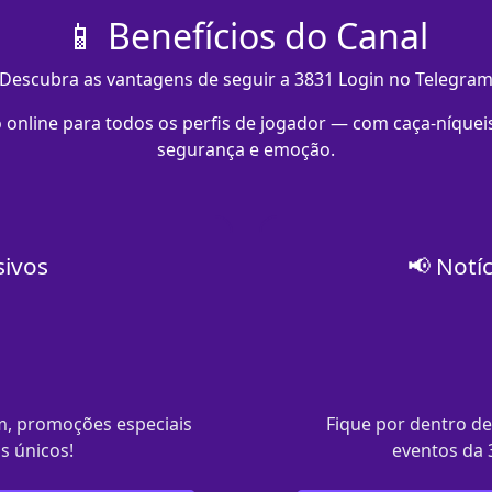
📱 Benefícios do Canal
Descubra as vantagens de seguir a 3831 Login no Telegra
 online para todos os perfis de jogador — com caça-níquei
segurança e emoção.
sivos
📢 Notí
m, promoções especiais
Fique por dentro d
s únicos!
eventos da 