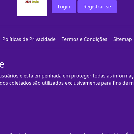
Login
Registrar-se
Políticas de Privacidade
Termos e Condições
Sitemap
de
s usuários e está empenhada em proteger todas as informaç
os coletados são utilizados exclusivamente para fins de m