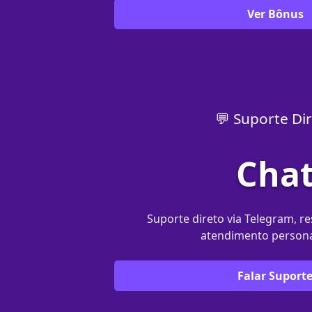
Ver Bônus
💬 Suporte Di
Cha
Suporte direto via Telegram, r
atendimento persona
Falar Suport