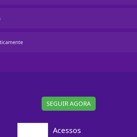
a
aticamente
SEGUIR AGORA
Acessos