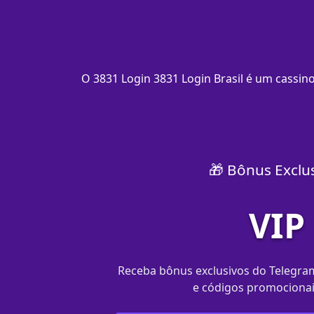
O 3831 Login 3831 Login Brasil é um cassino
🎁 Bônus Exclu
VIP
Receba bônus exclusivos do Telegra
e códigos promocionai