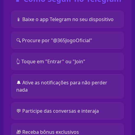
📱 Baixe o app Telegram no seu dispositivo
🔍 Procure por "@365JogoOficial"
👆 Toque em "Entrar" ou "Join"
🔔 Ative as notificações para não perder
nada
💬 Participe das conversas e interaja
🎁 Receba bônus exclusivos