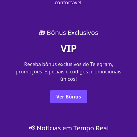
confortável.
🎁 Bônus Exclusivos
VIP
Receba bônus exclusivos do Telegram,
promoções especiais e códigos promocionais
únicos!
Ver Bônus
📢 Notícias em Tempo Real