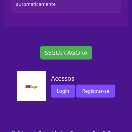
automaticamente
SEGUIR AGORA
Acessos
Login
Registrar-se