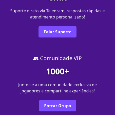
Suporte direto via Telegram, respostas rápidas e
atendimento personalizado!
Falar Suporte
👥 Comunidade VIP
1000+
Junte-se a uma comunidade exclusiva de
jogadores e compartilhe experiências!
Entrar Grupo