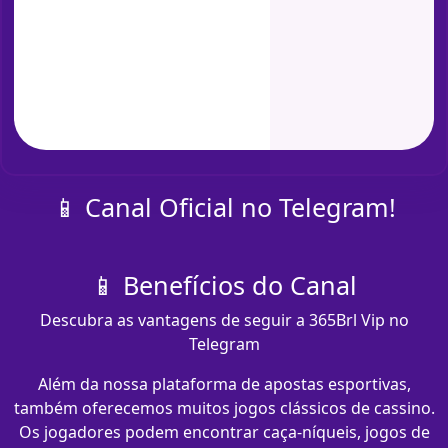
📱 Canal Oficial no Telegram!
📱 Benefícios do Canal
Descubra as vantagens de seguir a 365Brl Vip no
Telegram
Além da nossa plataforma de apostas esportivas,
também oferecemos muitos jogos clássicos de cassino.
Os jogadores podem encontrar caça-níqueis, jogos de