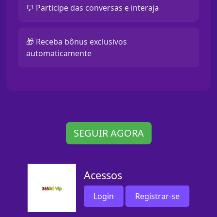
💬 Participe das conversas e interaja
🎁 Receba bônus exclusivos
automaticamente
SEGUIR AGORA
Acessos
Login
Registrar-se