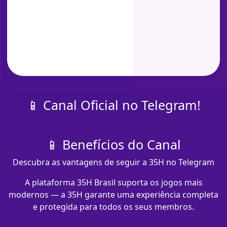
📱 Canal Oficial no Telegram!
📱 Benefícios do Canal
Descubra as vantagens de seguir a 35H no Telegram
A plataforma 35H Brasil suporta os jogos mais
modernos — a 35H garante uma experiência completa
e protegida para todos os seus membros.