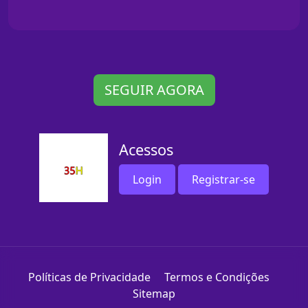
SEGUIR AGORA
Acessos
Login
Registrar-se
Políticas de Privacidade
Termos e Condições
Sitemap