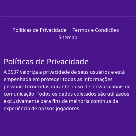
Políticas de Privacidade
Termos e Condições
Sitemap
Políticas de Privacidade
A 3537 valoriza a privacidade de seus usuários e está
empenhada em proteger todas as informações
pessoais fornecidas durante o uso de nossos canais de
comunicação. Todos os dados coletados são utilizados
exclusivamente para fins de melhoria contínua da
experiência de nossos jogadores.