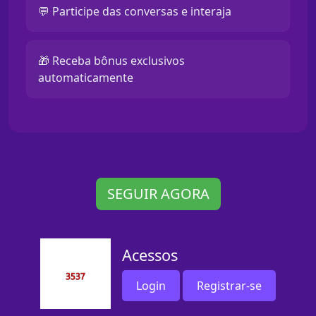
💬 Participe das conversas e interaja
🎁 Receba bônus exclusivos
automaticamente
SEGUIR AGORA
Acessos
Login
Registrar-se