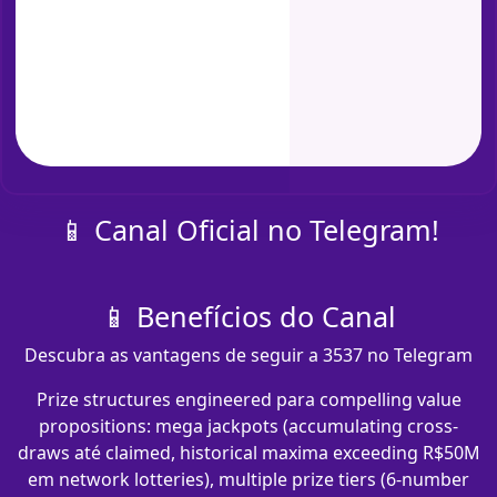
📱 Canal Oficial no Telegram!
📱 Benefícios do Canal
Descubra as vantagens de seguir a 3537 no Telegram
Prize structures engineered para compelling value
propositions: mega jackpots (accumulating cross-
draws até claimed, historical maxima exceeding R$50M
em network lotteries), multiple prize tiers (6-number