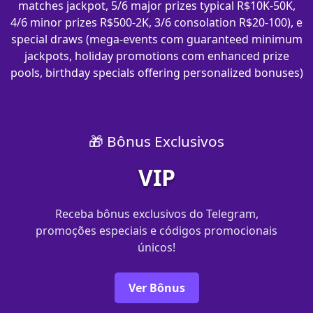
matches jackpot, 5/6 major prizes typical R$10K-50K,
4/6 minor prizes R$500-2K, 3/6 consolation R$20-100), e
special draws (mega-events com guaranteed minimum
jackpots, holiday promotions com enhanced prize
pools, birthday specials offering personalized bonuses)
🎁 Bônus Exclusivos
VIP
Receba bônus exclusivos do Telegram,
promoções especiais e códigos promocionais
únicos!
Ver Bônus