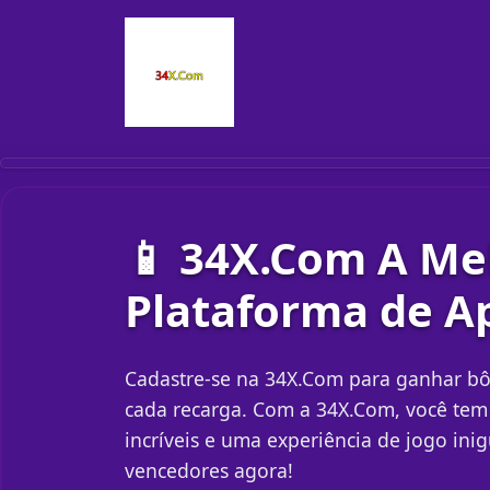
📱 34X.Com A Me
Plataforma de A
Cadastre-se na 34X.Com para ganhar bô
cada recarga. Com a 34X.Com, você tem
incríveis e uma experiência de jogo inig
vencedores agora!