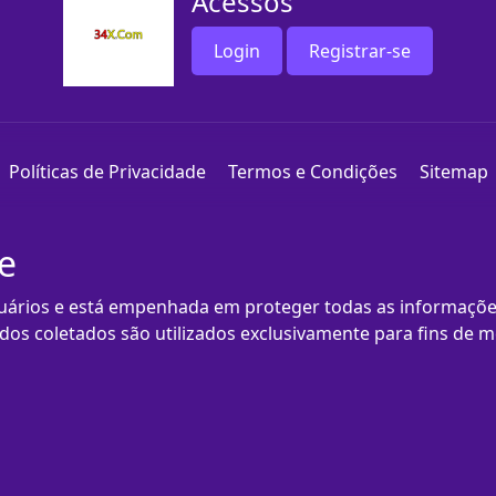
Acessos
Login
Registrar-se
Políticas de Privacidade
Termos e Condições
Sitemap
de
suários e está empenhada em proteger todas as informaçõe
os coletados são utilizados exclusivamente para fins de m