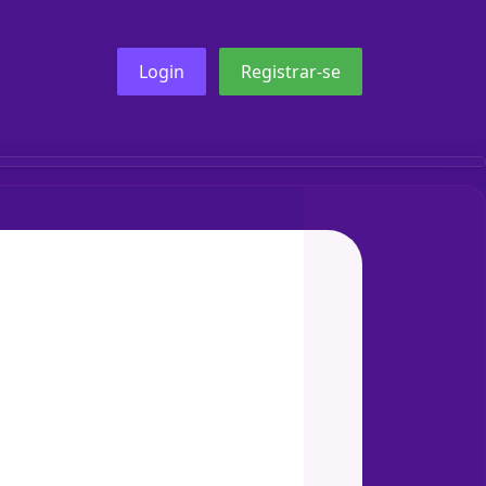
Login
Registrar-se