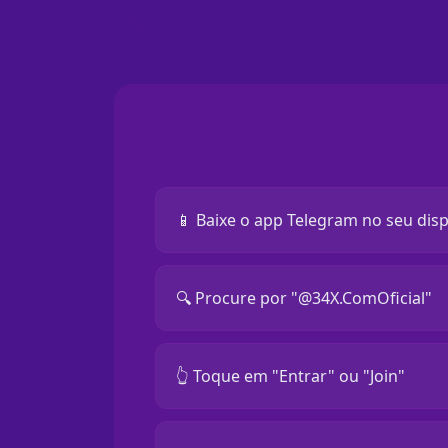
📱 Baixe o app Telegram no seu disp
🔍 Procure por "@34X.ComOficial"
👆 Toque em "Entrar" ou "Join"