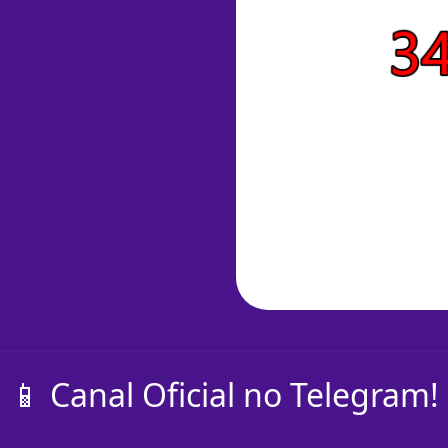
📱 Canal Oficial no Telegram!