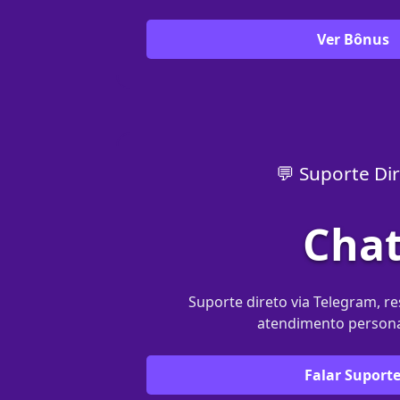
Ver Bônus
💬 Suporte Di
Cha
Suporte direto via Telegram, r
atendimento persona
Falar Suport