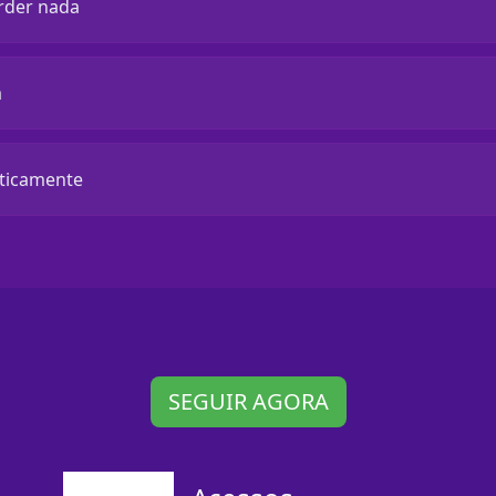
erder nada
a
aticamente
SEGUIR AGORA