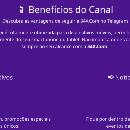
📱 Benefícios do Canal
Descubra as vantagens de seguir a 34X.Com no Telegram
om
é totalmente otimizada para dispositivos móveis, permit
tamente do seu smartphone ou tablet. Não importa onde voc
sempre ao seu alcance com a
34X.Com
.
sivos
📢 Notí
m, promoções especiais
Fique por dentro d
s únicos!
eventos da