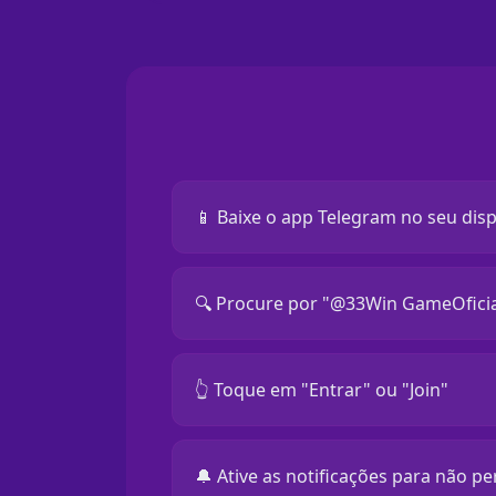
📱 Baixe o app Telegram no seu disp
🔍 Procure por "@33Win GameOficia
👆 Toque em "Entrar" ou "Join"
🔔 Ative as notificações para não p