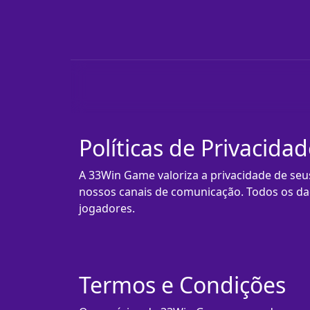
Políticas de Privacida
A 33Win Game valoriza a privacidade de se
nossos canais de comunicação. Todos os dad
jogadores.
Termos e Condições