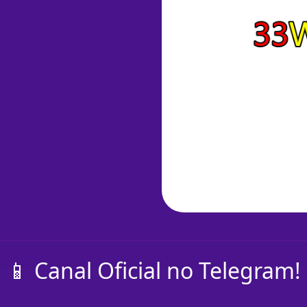
📱 Canal Oficial no Telegram!