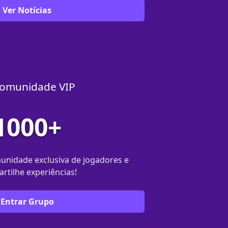
Ver Notícias
Comunidade VIP
1000+
unidade exclusiva de jogadores e
rtilhe experiências!
Entrar Grupo