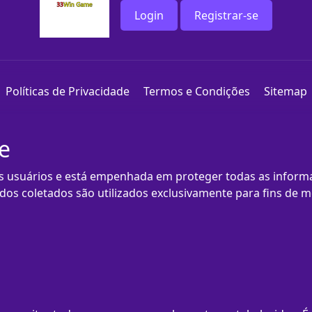
Login
Registrar-se
Políticas de Privacidade
Termos e Condições
Sitemap
de
us usuários e está empenhada em proteger todas as inform
os coletados são utilizados exclusivamente para fins de m