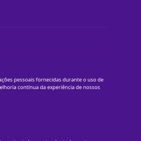
ações pessoais fornecidas durante o uso de
elhoria contínua da experiência de nossos