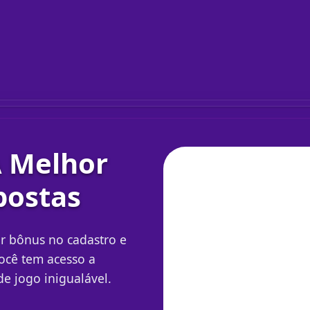
A Melhor
postas
r bônus no cadastro e
ocê tem acesso a
e jogo inigualável.