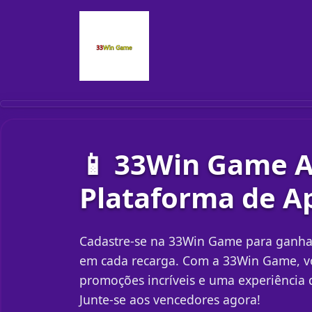
📱 33Win Game 
Plataforma de A
Cadastre-se na 33Win Game para ganha
em cada recarga. Com a 33Win Game, v
promoções incríveis e uma experiência d
Junte-se aos vencedores agora!