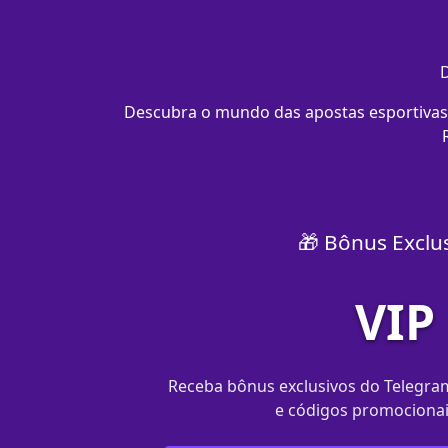
Descubra o mundo das apostas esportivas
🎁 Bônus Exclu
VIP
Receba bônus exclusivos do Telegra
e códigos promocionai