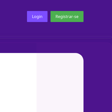
Login
Registrar-se