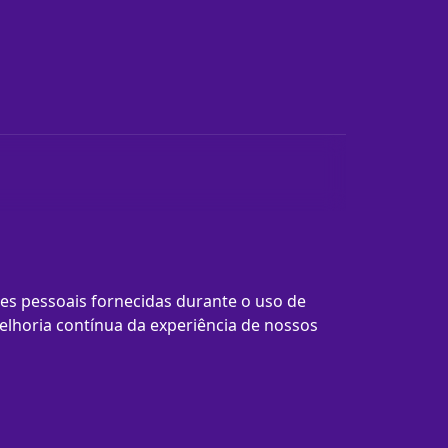
es pessoais fornecidas durante o uso de
elhoria contínua da experiência de nossos