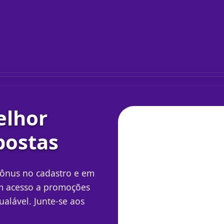
elhor
postas
ônus no cadastro e em
m acesso a promoções
ualável. Junte-se aos