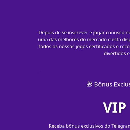
Depois de se inscrever e jogar conosco n
uma das melhores do mercado e está disp
todos os nossos jogos certificados e r
divertidos 
🎁 Bônus Exclu
VIP
Receba bônus exclusivos do Telegra