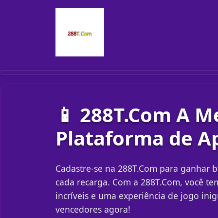
📱 288T.Com A M
Plataforma de A
Cadastre-se na 288T.Com para ganhar b
cada recarga. Com a 288T.Com, você te
incríveis e uma experiência de jogo inig
vencedores agora!