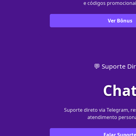
e códigos promocionai
Ver Bônus
💬 Suporte Di
Cha
Suporte direto via Telegram, r
atendimento persona
Falar Suport