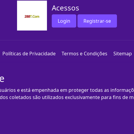
Acessos
Login
Registrar-se
Políticas de Privacidade
Termos e Condições
Sitemap
de
usuários e está empenhada em proteger todas as informaçõ
os coletados são utilizados exclusivamente para fins de m