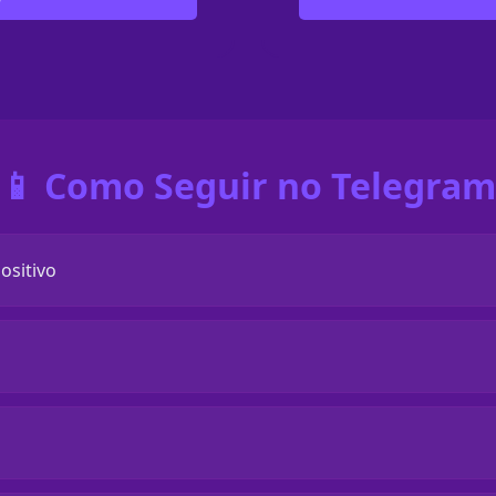
📱 Como Seguir no Telegram
ositivo