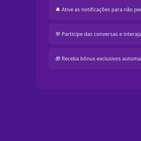
🔔 Ative as notificações para não p
💬 Participe das conversas e interaj
🎁 Receba bônus exclusivos autom