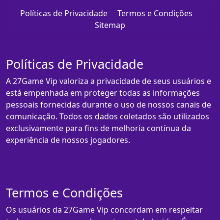
Políticas de Privacidade
Termos e Condições
Sitemap
Políticas de Privacidade
A 27Game Vip valoriza a privacidade de seus usuários e
está empenhada em proteger todas as informações
pessoais fornecidas durante o uso de nossos canais de
comunicação. Todos os dados coletados são utilizados
exclusivamente para fins de melhoria contínua da
experiência de nossos jogadores.
Termos e Condições
Os usuários da 27Game Vip concordam em respeitar