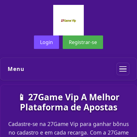
Login
Registrar-se
Menu
📱 27Game Vip A Melhor
Plataforma de Apostas
Cadastre-se na 27Game Vip para ganhar bônus
no cadastro e em cada recarga. Com a 27Game