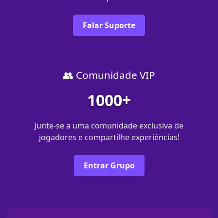
Falar Suporte
👥 Comunidade VIP
1000+
Junte-se a uma comunidade exclusiva de
jogadores e compartilhe experiências!
Entrar Grupo