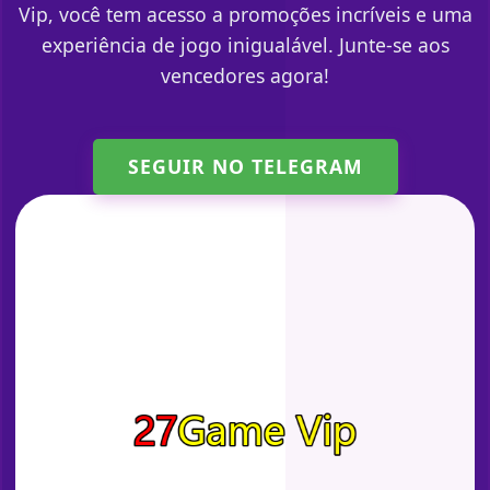
Vip, você tem acesso a promoções incríveis e uma
experiência de jogo inigualável. Junte-se aos
vencedores agora!
SEGUIR NO TELEGRAM