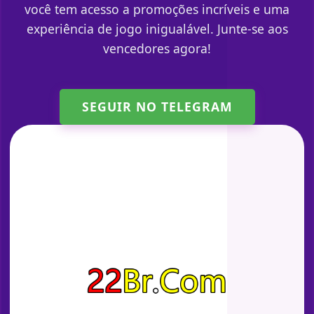
você tem acesso a promoções incríveis e uma
experiência de jogo inigualável. Junte-se aos
vencedores agora!
SEGUIR NO TELEGRAM