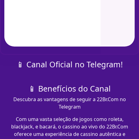
📱 Canal Oficial no Telegram!
📱 Benefícios do Canal
Descubra as vantagens de seguir a 22Br.Com no
Telegram
Com uma vasta seleção de jogos como roleta,
blackjack, e bacará, o cassino ao vivo do 22Br.Com
oferece uma experiência de cassino autêntica e