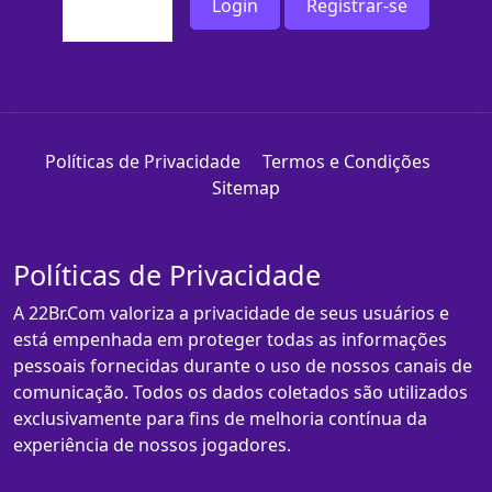
Login
Registrar-se
Políticas de Privacidade
Termos e Condições
Sitemap
Políticas de Privacidade
A 22Br.Com valoriza a privacidade de seus usuários e
está empenhada em proteger todas as informações
pessoais fornecidas durante o uso de nossos canais de
comunicação. Todos os dados coletados são utilizados
exclusivamente para fins de melhoria contínua da
experiência de nossos jogadores.