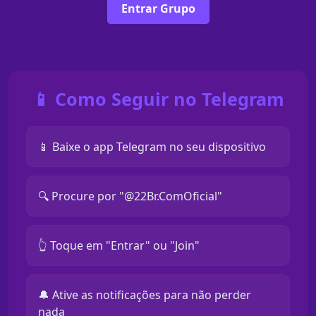
Entrar Grupo
📱 Como Seguir no Telegram
📱 Baixe o app Telegram no seu dispositivo
🔍 Procure por "@22Br.ComOficial"
👆 Toque em "Entrar" ou "Join"
🔔 Ative as notificações para não perder
nada