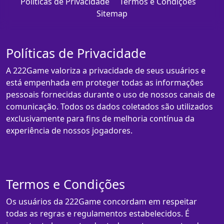
Políticas de Privacidade
Termos e Condições
Sitemap
Políticas de Privacidade
A 222Game valoriza a privacidade de seus usuários e
está empenhada em proteger todas as informações
pessoais fornecidas durante o uso de nossos canais de
comunicação. Todos os dados coletados são utilizados
exclusivamente para fins de melhoria contínua da
experiência de nossos jogadores.
Termos e Condições
Os usuários da 222Game concordam em respeitar
todas as regras e regulamentos estabelecidos. É