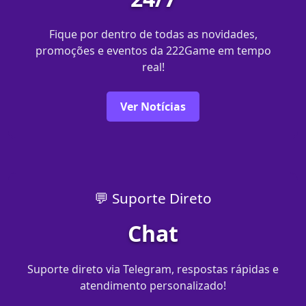
Fique por dentro de todas as novidades,
promoções e eventos da 222Game em tempo
real!
Ver Notícias
💬 Suporte Direto
Chat
Suporte direto via Telegram, respostas rápidas e
atendimento personalizado!