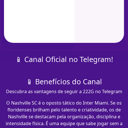
📱 Canal Oficial no Telegram!
📱 Benefícios do Canal
Descubra as vantagens de seguir a 222G no Telegram
O Nashville SC é o oposto tático do Inter Miami. Se os
floridenses brilham pelo talento e criatividade, os de
Nashville se destacam pela organização, disciplina e
intensidade física. É uma equipe que sabe jogar sem a