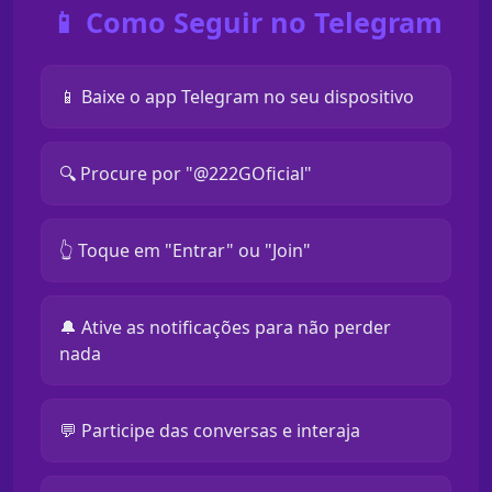
📱 Como Seguir no Telegram
📱 Baixe o app Telegram no seu dispositivo
🔍 Procure por "@222GOficial"
👆 Toque em "Entrar" ou "Join"
🔔 Ative as notificações para não perder
nada
💬 Participe das conversas e interaja