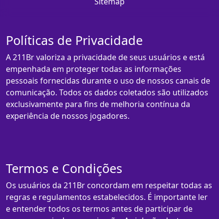
Sitemap
Políticas de Privacidade
A 211Br valoriza a privacidade de seus usuários e está
empenhada em proteger todas as informações
pessoais fornecidas durante o uso de nossos canais de
comunicação. Todos os dados coletados são utilizados
exclusivamente para fins de melhoria contínua da
experiência de nossos jogadores.
Termos e Condições
Os usuários da 211Br concordam em respeitar todas as
regras e regulamentos estabelecidos. É importante ler
e entender todos os termos antes de participar de