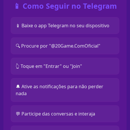
📱 Como Seguir no Telegram
📱 Baixe o app Telegram no seu dispositivo
🔍 Procure por "@20Game.ComOficial"
👆 Toque em "Entrar" ou "Join"
🔔 Ative as notificações para não perder
nada
💬 Participe das conversas e interaja