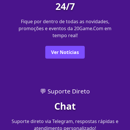
24/7
Fique por dentro de todas as novidades,
promoções e eventos da 20Game.Com em
tempo real!
Ver Notícias
💬 Suporte Direto
Chat
Suporte direto via Telegram, respostas rápidas e
atendimento personalizado!