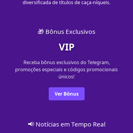
diversificada de títulos de caça-níqueis.
🎁 Bônus Exclusivos
VIP
Receba bônus exclusivos do Telegram,
promoções especiais e códigos promocionais
únicos!
Ver Bônus
📢 Notícias em Tempo Real