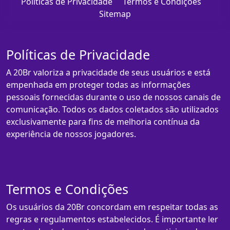
Políticas de Privacidade
Termos e Condições
Sitemap
Políticas de Privacidade
A 20Br valoriza a privacidade de seus usuários e está
empenhada em proteger todas as informações
pessoais fornecidas durante o uso de nossos canais de
comunicação. Todos os dados coletados são utilizados
exclusivamente para fins de melhoria contínua da
experiência de nossos jogadores.
Termos e Condições
Os usuários da 20Br concordam em respeitar todas as
regras e regulamentos estabelecidos. É importante ler