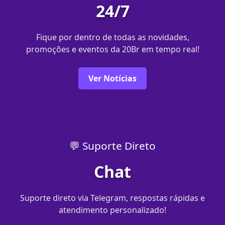
24/7
Fique por dentro de todas as novidades,
promoções e eventos da 20Br em tempo real!
Ver Notícias
💬 Suporte Direto
Chat
Suporte direto via Telegram, respostas rápidas e
atendimento personalizado!