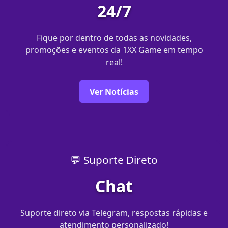
24/7
Fique por dentro de todas as novidades,
promoções e eventos da 1XX Game em tempo
real!
Ver Notícias
💬 Suporte Direto
Chat
Suporte direto via Telegram, respostas rápidas e
atendimento personalizado!