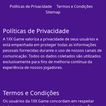
Políticas de Privacidade
Termos e Condições
Sitemap
Políticas de Privacidade
A 1XX Game valoriza a privacidade de seus usuários e
está empenhada em proteger todas as informações
pessoais fornecidas durante o uso de nossos canais de
comunicação. Todos os dados coletados são utilizados
exclusivamente para fins de melhoria contínua da
experiência de nossos jogadores.
Termos e Condições
Os usuários da 1XX Game concordam em respeitar