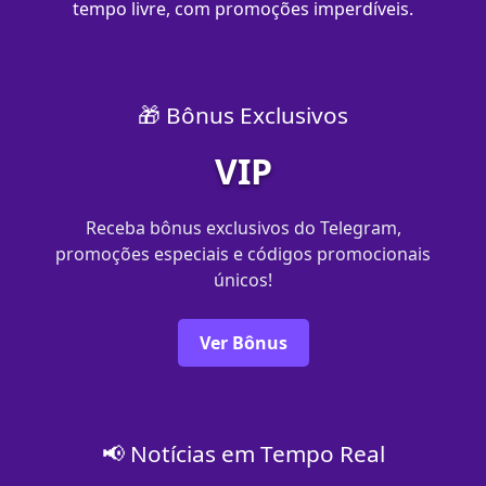
tempo livre, com promoções imperdíveis.
🎁 Bônus Exclusivos
VIP
Receba bônus exclusivos do Telegram,
promoções especiais e códigos promocionais
únicos!
Ver Bônus
📢 Notícias em Tempo Real