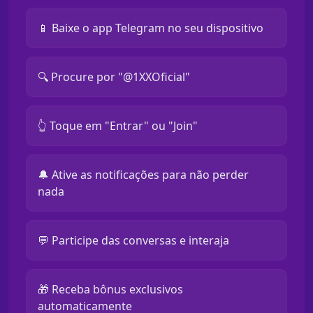
📱 Baixe o app Telegram no seu dispositivo
🔍 Procure por "@1XXOficial"
👆 Toque em "Entrar" ou "Join"
🔔 Ative as notificações para não perder
nada
💬 Participe das conversas e interaja
🎁 Receba bônus exclusivos
automaticamente