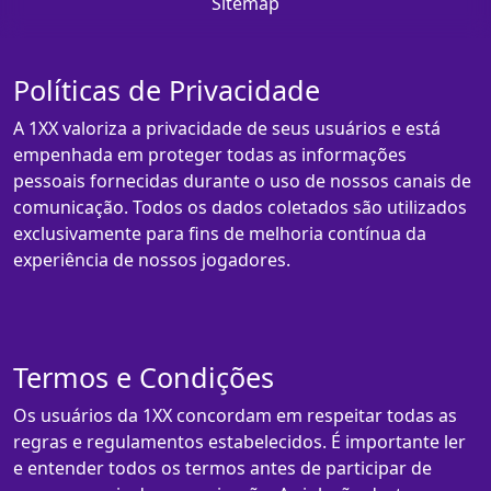
Sitemap
Políticas de Privacidade
A 1XX valoriza a privacidade de seus usuários e está
empenhada em proteger todas as informações
pessoais fornecidas durante o uso de nossos canais de
comunicação. Todos os dados coletados são utilizados
exclusivamente para fins de melhoria contínua da
experiência de nossos jogadores.
Termos e Condições
Os usuários da 1XX concordam em respeitar todas as
regras e regulamentos estabelecidos. É importante ler
e entender todos os termos antes de participar de