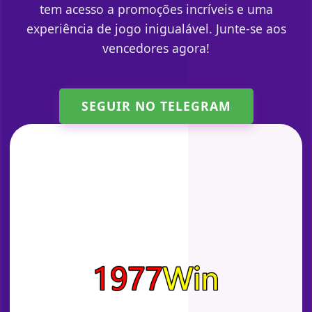
tem acesso a promoções incríveis e uma
experiência de jogo inigualável. Junte-se aos
vencedores agora!
SEGUIR NO TELEGRAM