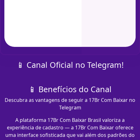
📱 Canal Oficial no Telegram!
📱 Benefícios do Canal
Descubra as vantagens de seguir a 17Br Com Baixar no
Telegram
A plataforma 17Br Com Baixar Brasil valoriza a
experiência de cadastro — a 17Br Com Baixar oferece
uma interface sofisticada que vai além dos padrões do