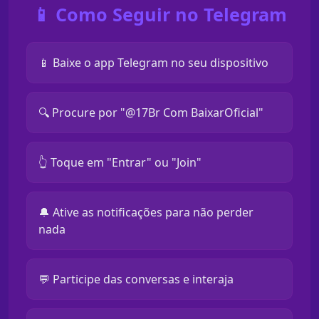
📱 Como Seguir no Telegram
📱 Baixe o app Telegram no seu dispositivo
🔍 Procure por "@17Br Com BaixarOficial"
👆 Toque em "Entrar" ou "Join"
🔔 Ative as notificações para não perder
nada
💬 Participe das conversas e interaja