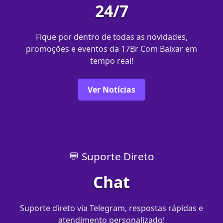
24/7
Fique por dentro de todas as novidades,
promoções e eventos da 17Br Com Baixar em
tempo real!
Ver Notícias
💬 Suporte Direto
Chat
Suporte direto via Telegram, respostas rápidas e
atendimento personalizado!