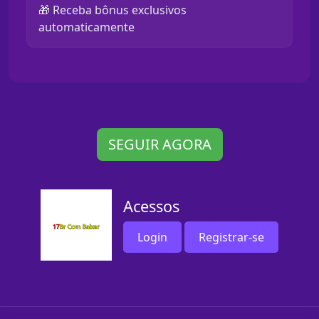
🎁 Receba bônus exclusivos
automaticamente
SEGUIR AGORA
Acessos
Login
Registrar-se