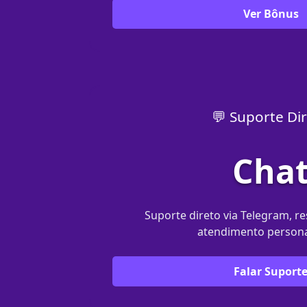
Ver Bônus
💬 Suporte Di
Cha
Suporte direto via Telegram, r
atendimento persona
Falar Suport