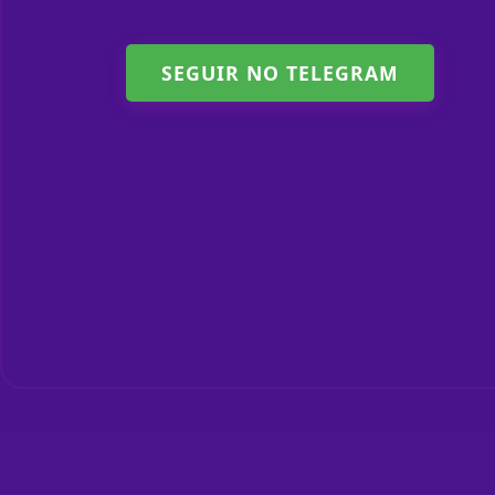
SEGUIR NO TELEGRAM