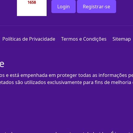
Login
Registrar-se
Políticas de Privacidade
Termos e Condições
Sitemap
de
rios e está empenhada em proteger todas as informações p
tados são utilizados exclusivamente para fins de melhoria