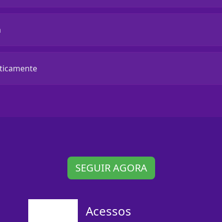
a
aticamente
SEGUIR AGORA
Acessos