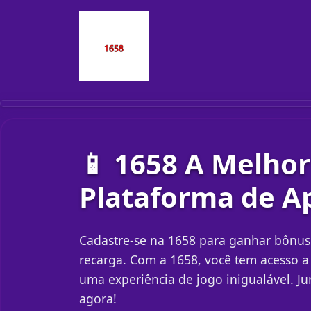
📱 1658 A Melhor
Plataforma de A
Cadastre-se na 1658 para ganhar bônus
recarga. Com a 1658, você tem acesso a
uma experiência de jogo inigualável. J
agora!