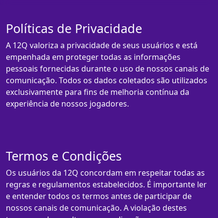
Políticas de Privacidade
A 12Q valoriza a privacidade de seus usuários e está
empenhada em proteger todas as informações
pessoais fornecidas durante o uso de nossos canais de
comunicação. Todos os dados coletados são utilizados
exclusivamente para fins de melhoria contínua da
experiência de nossos jogadores.
Termos e Condições
Os usuários da 12Q concordam em respeitar todas as
regras e regulamentos estabelecidos. É importante ler
e entender todos os termos antes de participar de
nossos canais de comunicação. A violação destes