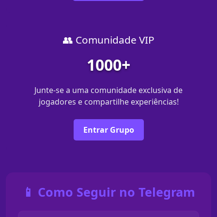
👥 Comunidade VIP
1000+
Junte-se a uma comunidade exclusiva de
jogadores e compartilhe experiências!
Entrar Grupo
📱 Como Seguir no Telegram