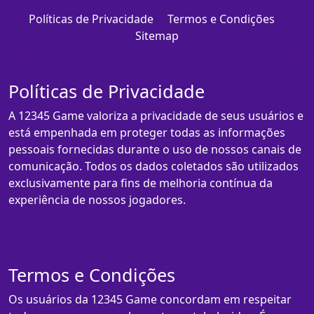
Políticas de Privacidade
Termos e Condições
Sitemap
Políticas de Privacidade
A 12345 Game valoriza a privacidade de seus usuários e
está empenhada em proteger todas as informações
pessoais fornecidas durante o uso de nossos canais de
comunicação. Todos os dados coletados são utilizados
exclusivamente para fins de melhoria contínua da
experiência de nossos jogadores.
Termos e Condições
Os usuários da 12345 Game concordam em respeitar