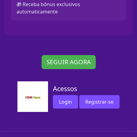
🎁 Receba bônus exclusivos
automaticamente
SEGUIR AGORA
Acessos
Login
Registrar-se