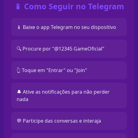
📱 Como Seguir no Telegram
📱 Baixe o app Telegram no seu dispositivo
🔍 Procure por "@12345 GameOficial"
👆 Toque em "Entrar" ou "Join"
🔔 Ative as notificações para não perder
nada
💬 Participe das conversas e interaja