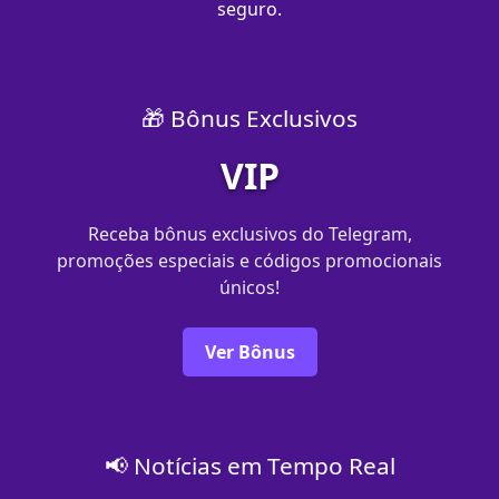
seguro.
🎁 Bônus Exclusivos
VIP
Receba bônus exclusivos do Telegram,
promoções especiais e códigos promocionais
únicos!
Ver Bônus
📢 Notícias em Tempo Real