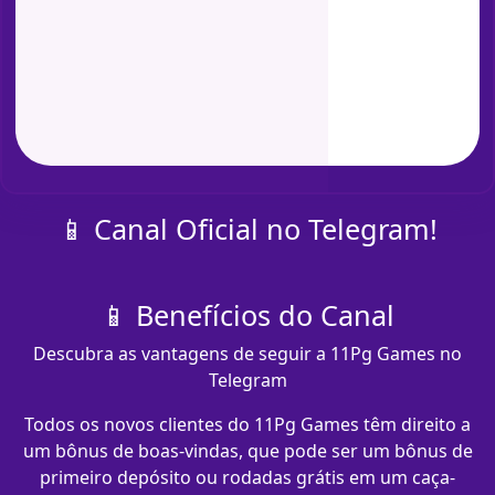
📱 Canal Oficial no Telegram!
📱 Benefícios do Canal
Descubra as vantagens de seguir a 11Pg Games no
Telegram
Todos os novos clientes do 11Pg Games têm direito a
um bônus de boas-vindas, que pode ser um bônus de
primeiro depósito ou rodadas grátis em um caça-