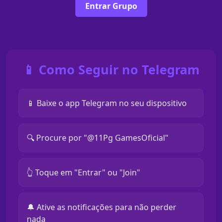
Entrar Grupo
📱 Como Seguir no Telegram
📱 Baixe o app Telegram no seu dispositivo
🔍 Procure por "@11Pg GamesOficial"
👆 Toque em "Entrar" ou "Join"
🔔 Ative as notificações para não perder
nada