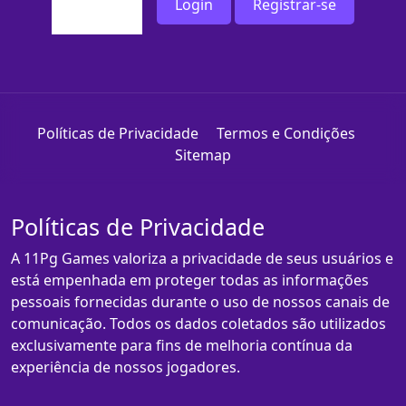
Login
Registrar-se
Políticas de Privacidade
Termos e Condições
Sitemap
Políticas de Privacidade
A 11Pg Games valoriza a privacidade de seus usuários e
está empenhada em proteger todas as informações
pessoais fornecidas durante o uso de nossos canais de
comunicação. Todos os dados coletados são utilizados
exclusivamente para fins de melhoria contínua da
experiência de nossos jogadores.