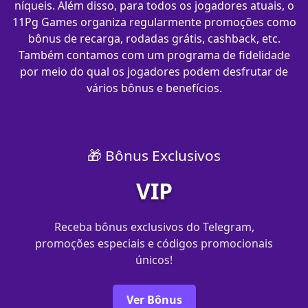
níqueis. Além disso, para todos os jogadores atuais, o
11Pg Games organiza regularmente promoções como
bônus de recarga, rodadas grátis, cashback, etc.
Também contamos com um programa de fidelidade
por meio do qual os jogadores podem desfrutar de
vários bônus e benefícios.
🎁 Bônus Exclusivos
VIP
Receba bônus exclusivos do Telegram,
promoções especiais e códigos promocionais
únicos!
Ver Bônus