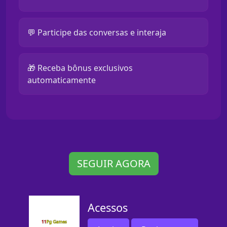
💬 Participe das conversas e interaja
🎁 Receba bônus exclusivos
automaticamente
SEGUIR AGORA
Acessos