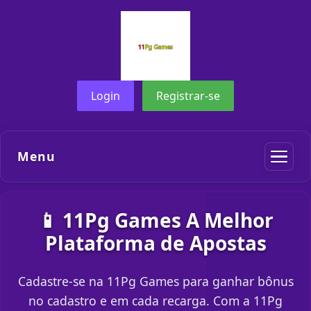
Login
Registrar-se
Menu
📱 11Pg Games A Melhor
Plataforma de Apostas
Cadastre-se na 11Pg Games para ganhar bônus
no cadastro e em cada recarga. Com a 11Pg