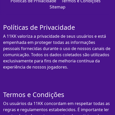
Políticas de Privacidade
Termos e Condições
Sitemap
Políticas de Privacidade
A 11KK valoriza a privacidade de seus usuários e está
empenhada em proteger todas as informações
pessoais fornecidas durante o uso de nossos canais de
comunicação. Todos os dados coletados são utilizados
exclusivamente para fins de melhoria contínua da
experiência de nossos jogadores.
Termos e Condições
Os usuários da 11KK concordam em respeitar todas as
regras e regulamentos estabelecidos. É importante ler