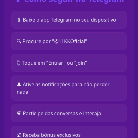
📱 Baixe o app Telegram no seu dispositivo
🔍 Procure por "@11KKOficial"
👆 Toque em "Entrar" ou "Join"
🔔 Ative as notificações para não perder
nada
💬 Participe das conversas e interaja
🎁 Receba bônus exclusivos