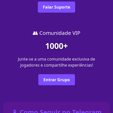
Falar Suporte
👥 Comunidade VIP
1000+
Junte-se a uma comunidade exclusiva de
jogadores e compartilhe experiências!
Entrar Grupo
📱 Como Seguir no Telegram