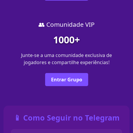
👥 Comunidade VIP
1000+
Junte-se a uma comunidade exclusiva de
jogadores e compartilhe experiências!
Entrar Grupo
📱 Como Seguir no Telegram