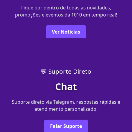
Fique por dentro de todas as novidades,
promoções e eventos da 1010 em tempo real!
Ver Notícias
💬 Suporte Direto
Chat
Suporte direto via Telegram, respostas rápidas e
atendimento personalizado!
Falar Suporte