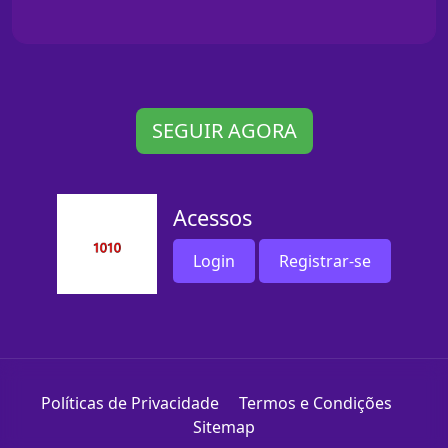
SEGUIR AGORA
Acessos
Login
Registrar-se
Políticas de Privacidade
Termos e Condições
Sitemap