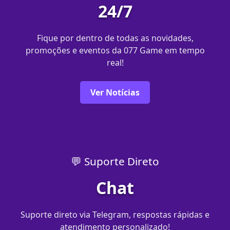
24/7
Fique por dentro de todas as novidades,
promoções e eventos da 077 Game em tempo
real!
Ver Notícias
💬 Suporte Direto
Chat
Suporte direto via Telegram, respostas rápidas e
atendimento personalizado!