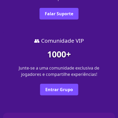
Falar Suporte
👥 Comunidade VIP
1000+
Junte-se a uma comunidade exclusiva de
jogadores e compartilhe experiências!
Entrar Grupo