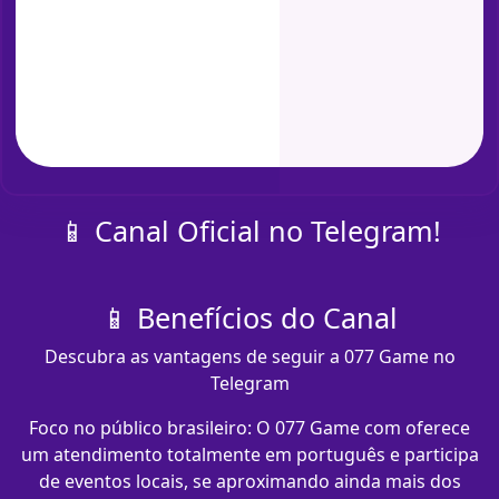
📱 Canal Oficial no Telegram!
📱 Benefícios do Canal
Descubra as vantagens de seguir a 077 Game no
Telegram
Foco no público brasileiro: O 077 Game com​ oferece
um atendimento totalmente em português e participa
de eventos locais, se aproximando ainda mais dos