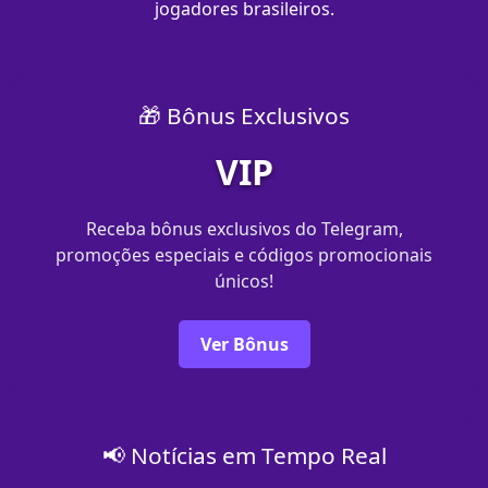
jogadores brasileiros.
🎁 Bônus Exclusivos
VIP
Receba bônus exclusivos do Telegram,
promoções especiais e códigos promocionais
únicos!
Ver Bônus
📢 Notícias em Tempo Real