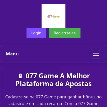
Login
Registrar-se
Menu
📱 077 Game A Melhor
Plataforma de Apostas
Cadastre-se na 077 Game para ganhar bônus no
cadastro e em cada recarga. Com a 077 Game,