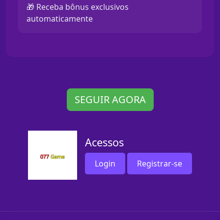
🎁 Receba bônus exclusivos
automaticamente
SEGUIR AGORA
Acessos
Login
Registrar-se