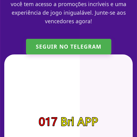
você tem acesso a promoções incríveis e uma
experiência de jogo inigualável. Junte-se aos
vencedores agora!
SEGUIR NO TELEGRAM