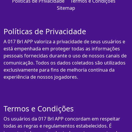
Políticas de Privacidade
Termos e Condições
Sitemap
Políticas de Privacidade
A 017 Brl APP valoriza a privacidade de seus usuários e
está empenhada em proteger todas as informações
pessoais fornecidas durante o uso de nossos canais de
comunicação. Todos os dados coletados são utilizados
exclusivamente para fins de melhoria contínua da
experiência de nossos jogadores.
Termos e Condições
Os usuários da 017 Brl APP concordam em respeitar
todas as regras e regulamentos estabelecidos. É