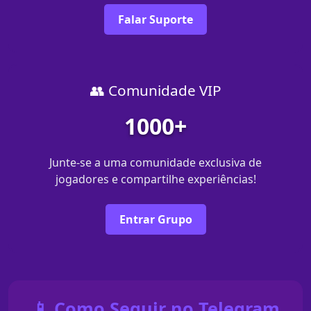
Falar Suporte
👥 Comunidade VIP
1000+
Junte-se a uma comunidade exclusiva de
jogadores e compartilhe experiências!
Entrar Grupo
📱 Como Seguir no Telegram