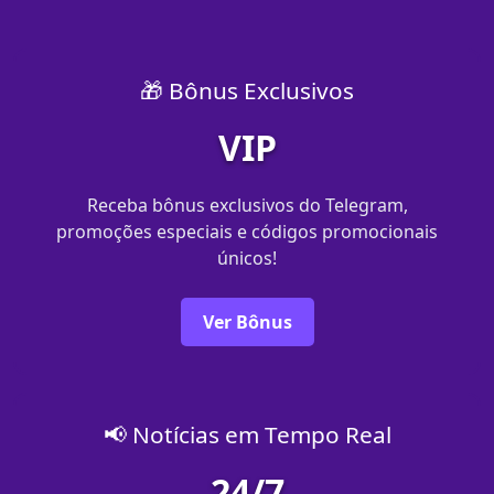
🎁 Bônus Exclusivos
VIP
Receba bônus exclusivos do Telegram,
promoções especiais e códigos promocionais
únicos!
Ver Bônus
📢 Notícias em Tempo Real
24/7