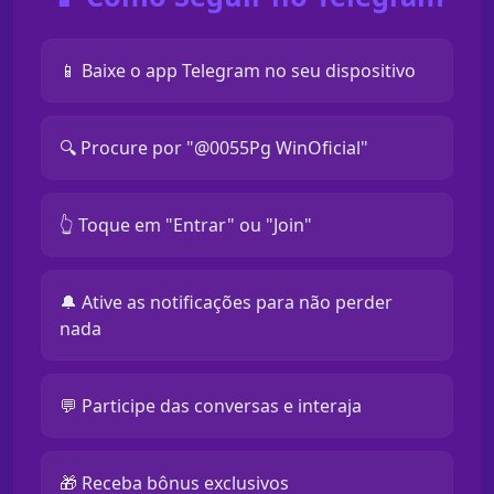
📱 Baixe o app Telegram no seu dispositivo
🔍 Procure por "@0055Pg WinOficial"
👆 Toque em "Entrar" ou "Join"
🔔 Ative as notificações para não perder
nada
💬 Participe das conversas e interaja
🎁 Receba bônus exclusivos