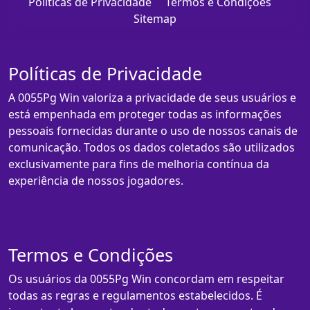
Políticas de Privacidade
Termos e Condições
Sitemap
Políticas de Privacidade
A 0055Pg Win valoriza a privacidade de seus usuários e
está empenhada em proteger todas as informações
pessoais fornecidas durante o uso de nossos canais de
comunicação. Todos os dados coletados são utilizados
exclusivamente para fins de melhoria contínua da
experiência de nossos jogadores.
Termos e Condições
Os usuários da 0055Pg Win concordam em respeitar
todas as regras e regulamentos estabelecidos. É