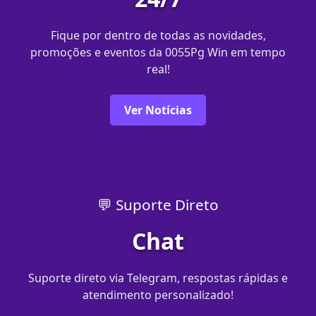
Fique por dentro de todas as novidades,
promoções e eventos da 0055Pg Win em tempo
real!
Ver Notícias
💬 Suporte Direto
Chat
Suporte direto via Telegram, respostas rápidas e
atendimento personalizado!