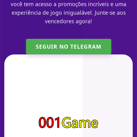
você tem acesso a promoções incríveis e uma
experiência de jogo inigualável. Junte-se aos
vencedores agora!
SEGUIR NO TELEGRAM