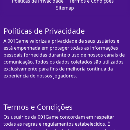
Políticas de Privacidade
Termos e Condições
Sitemap
Políticas de Privacidade
A 001Game valoriza a privacidade de seus usuários e
está empenhada em proteger todas as informações
pessoais fornecidas durante o uso de nossos canais de
comunicação. Todos os dados coletados são utilizados
exclusivamente para fins de melhoria contínua da
experiência de nossos jogadores.
Termos e Condições
Os usuários da 001Game concordam em respeitar
todas as regras e regulamentos estabelecidos. É