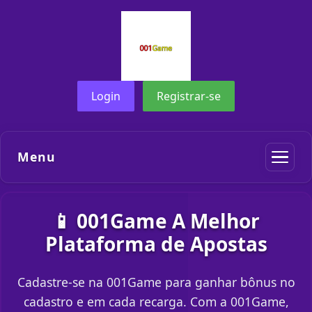
Login
Registrar-se
Menu
📱 001Game A Melhor
Plataforma de Apostas
Cadastre-se na 001Game para ganhar bônus no
cadastro e em cada recarga. Com a 001Game,